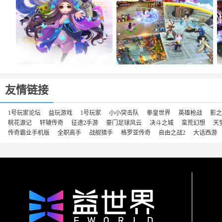
友情链接
1号玩家论坛
益玩游戏
1号玩家
小小突击队
拳皇世界
英雄枪战
影之
桃花源记
轩辕传奇
征途2手游
豪门足球风云
决斗之城
蛮荒幻想
天
传奇霸业手机版
全职高手
战舰猎手
格罗亚传奇
自由之战2
大话西游