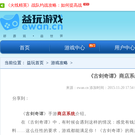
《火线精英》战队约战攻略：如何提高战
《热血游戏王》深度评测：传统卡牌大作
《全民枪战》冠军杯模式将上线
手游还能相亲？《逆天仙尊》奇展开
首页
游戏中心
用户中心
当前位置：
益玩首页
>
游戏攻略
>
《古剑奇谭》商店系
来源：ewan.cn 添加时间：2015-11-20 17:5
分享到：
《
古剑奇谭
》手游
商店系统
介绍。
在《古剑奇谭》中，有时候会遇到这样的情况：感觉有钱
料……这么任性的要求，游戏都能满足你！《古剑奇谭》的商