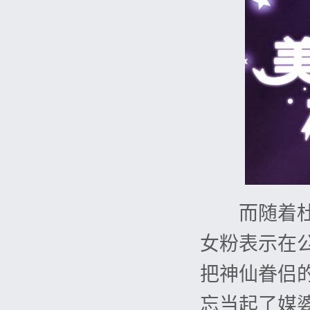
而随着杜灿
女粉表示在
把神仙眷侣
忘当起了媒