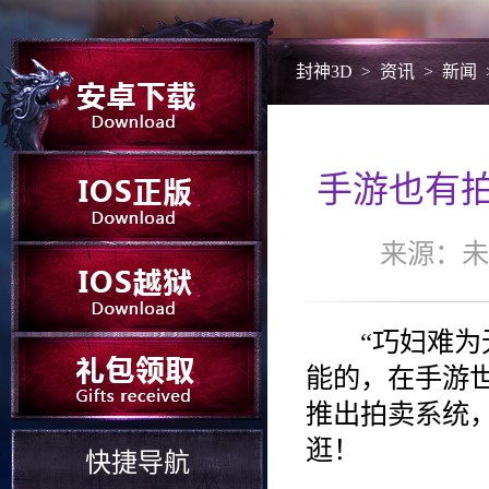
封神3D
>
资讯
>
新闻
手游也有
来源：未知
“巧妇难为无
能的，在手游
推出拍卖系统
逛！
快捷导航