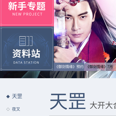
《御剑情缘》预约
《御剑情缘》7月
天罡
天罡
大开大
夜叉