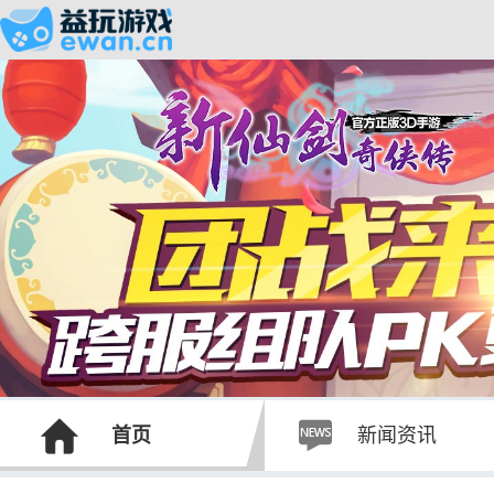
新
仙
首页
新闻资讯
剑
奇
侠
传