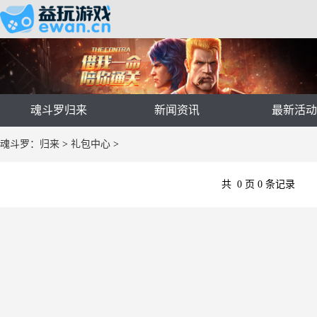
魂斗罗归来
新闻资讯
最新活
魂斗罗：归来
>
礼包中心
>
共
0
页
0
条记录