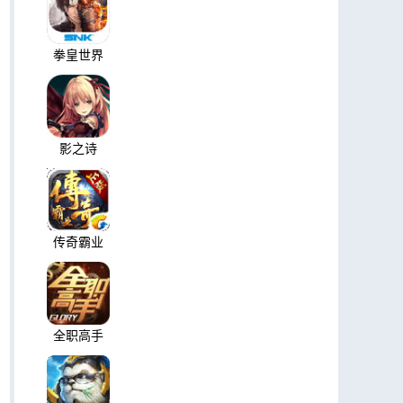
拳皇世界
影之诗
传奇霸业
全职高手