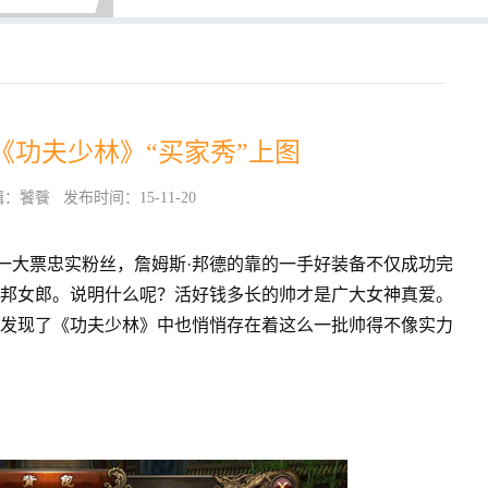
《功夫少林》“买家秀”上图
饕餮 发布时间：15-11-20
了一大票忠实粉丝，詹姆斯·邦德的靠的一手好装备不仅成功完
邦女郎。说明什么呢？活好钱多长的帅才是广大女神真爱。
发现了《功夫少林》中也悄悄存在着这么一批帅得不像实力