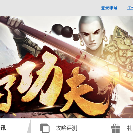
登录帐号
注
资讯
攻略评测
礼