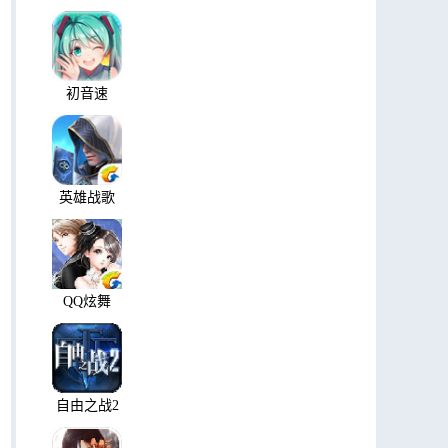
初音速
英雄战歌
QQ炫舞
自由之战2