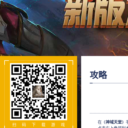
攻略
在《
神域天堂
》
扫码下载游戏