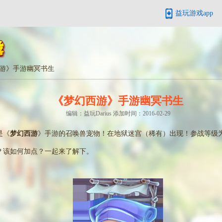
益玩游戏app
游》手游幽冥书生
《梦幻西游》手游幽冥书生
编辑：益玩Darius 添加时间：2016-02-29
是《
梦幻西游
》手游的召唤兽宠物！在地狱迷宫（稀有）出现！参战等级为
？该如何加点？一起来了解下。