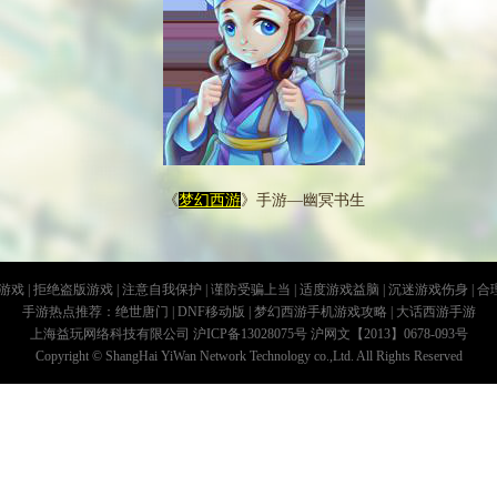
《
梦幻西游
》手游—幽冥书生
：
于75级的稀有宠物，和鬼将一样都无法直接在宠物商店购买，在地狱迷宫
| 拒绝盗版游戏 | 注意自我保护 | 谨防受骗上当 | 适度游戏益脑 | 沉迷游戏伤身 | 
手游热点推荐：
绝世唐门
|
DNF移动版
|
梦幻西游手机游戏攻略
|
大话西游手游
的几率会遇到。因此在维护公告刚放出来时，很多玩家也只是在指引的宠
上海益玩网络科技有限公司 沪ICP备13028075号
沪网文【2013】0678-093号
Copyright © ShangHai YiWan Network Technology co.,Ltd. All Rights Reserved
很快就有精明的玩家捉到幽冥书生了。
技能：
带）：死亡5回合后自动复活，不受异常状态影响。
动物理攻击技能，攻击后有30%概率使目标处于死亡禁锢状态，效果持