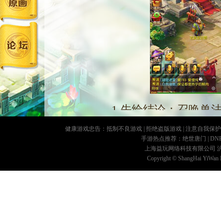
1 先给结论：召唤兽法
召唤兽法术伤害结果，
健康游戏忠告：抵制不良游戏 | 拒绝盗版游戏 | 注意自我保护 |
手游热点推荐：
绝世唐门
|
DN
方造成的伤害数值。目前游
上海益玩网络科技有限公司 沪IC
Copyright © ShangHai YiWan N
水攻、雷击、烈火、落岩。
奔雷咒、泰山压顶和地狱
法术攻击的伤害值，根据
御)可分为破防与没破防两