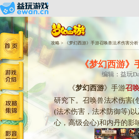
攻略
>
《梦幻西游》手游召唤兽法术伤害分析
《梦幻西游》
编辑：益玩Dari
《
梦幻西游
》手游
召
研究下。召唤兽法术伤害(
(法术伤害，法术防御等)
心，高级会心)和内丹的影