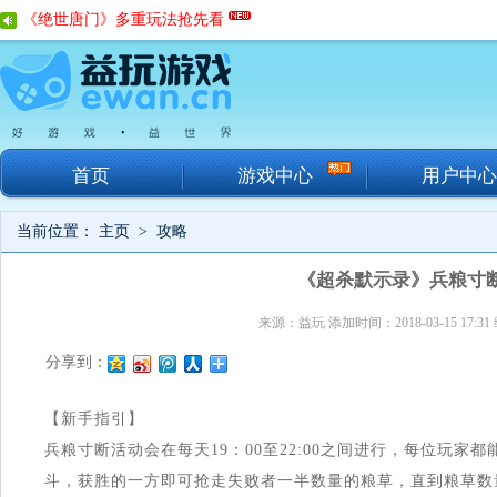
《绝世唐门》多重玩法抢先看
玩转沙巴克《传奇战域》行会解析
《魔法禁书目录》超难BOSS挑战
《大话西游》手游新神兽朱雀造型曝光
首页
游戏中心
用户中心
当前位置：
主页
>
攻略
《超杀默示录》兵粮寸
来源：益玩 添加时间：2018-03-15 17:
分享到：
【新手指引】
兵粮寸断活动会在每天19：00至22:00之间进行，每位玩家
斗，获胜的一方即可抢走失败者一半数量的粮草，直到粮草